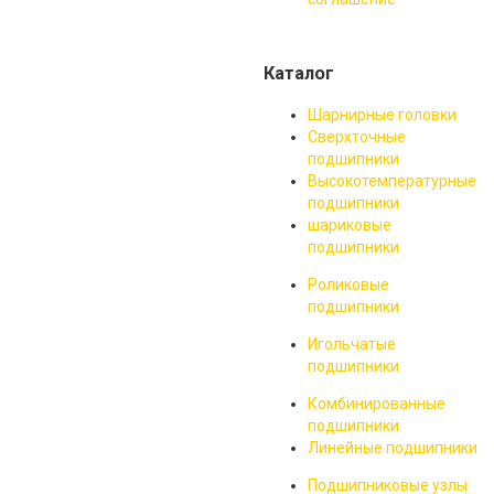
удалось разыскать
требуемую информацию, то
обратитесь, пожалуйста, в
Каталог
нашу компанию "РПП",
поскольку подбор и
Шарнирные головки
применение некоторых
Сверхточные
подшипников требуют не
подшипники
только знаний, но и опыта,
Высокотемпературные
которым располагают наши
подшипники
сотрудники.
шариковые
подшипники
Роликовые
подшипники
Игольчатые
подшипники
Комбинированные
подшипники
Линейные подшипники
Подшипниковые узлы