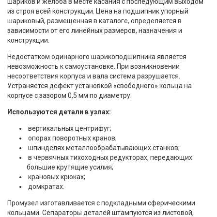
шариков и желоба в месте касания с последующим выходом
из строя всей конструкции. Цена на подшипник упорный
шариковый, размещенная в каталоге, определяется в
зависимости от его линейных размеров, назначения и
конструкции.
Недостатком одинарного шарикоподшипника является
невозможность к самоустановке. При возникновении
несоответствия корпуса и вала система разрушается.
Устраняется дефект установкой «свободного» кольца на
корпусе с зазором 0,5 мм по диаметру.
Используются детали в узлах:
вертикальных центрифуг;
опорах поворотных кранов;
шпинделях металлообрабатывающих станков;
в червячных тихоходных редукторах, передающих
большие крутящие усилия;
крановых крюках;
домкратах.
Промузел изготавливается с подкладными сферическими
кольцами. Сепараторы деталей штампуются из листовой,