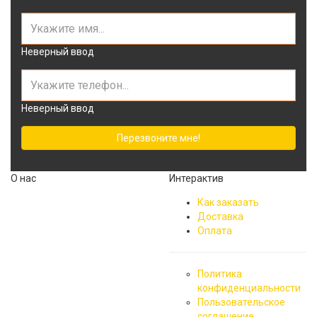
Неверный ввод
Неверный ввод
Перезвоните мне!
О нас
Интерактив
Как заказать
Доставка
Подшипники крупнейших
Оплата
мировых производителей с
их характеристиками,
ценами и наличием на
Политика
складе или сроками
конфиденциальности
поставки представлены на
Пользовательское
нашем сайте. Если Вам не
соглашение