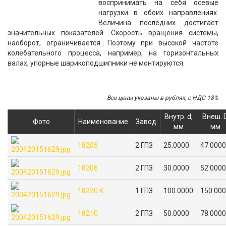
воспринимать на себя осевые
нагрузки в обоих направлениях.
Величина последних достигает
значительных показателей. Скорость вращения системы,
наоборот, ограничивается. Поэтому при высокой частоте
колебательного процесса, например, на горизонтальных
валах, упорные шарикоподшипники не монтируются.
Все цены указаны в рублях, с НДС 18%
Внутр. d,
Внеш. D
Фото
Наименование
Завод
мм
мм
18205
2 ГПЗ
25.0000
47.0000
18206
2 ГПЗ
30.0000
52.0000
18220 К
1 ГПЗ
100.0000
150.00
18210
2 ГПЗ
50.0000
78.0000