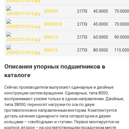
808209
2 ГПЗ
45.0000
73.0000
808209 Ю
2 ГПЗ
45.0000
73.0000
808212
2 ГПЗ
60.0000
90.0000
808216
2 ГПЗ
80.0000
115.00
Описания упорных подшипников в
каталоге
Сейчас производители выпускают одинарные и двойные
конструкции систем вращения. Одинарные, типа 8000,
воспринимают усилия только в одном направлении. Двойные,
типа 38000, переносят нагрузки по оси по двум
противоположно направленным векторам. Комплектуется
деталь качения одинарного типа сепаратором и двумя
кольцами – «свободным» и «тугим». Первое монтируется на
корпусе, второе – на соответствующем посадочном месте