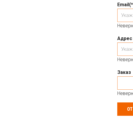
Email
(*
Неверн
Адрес
Неверн
Заказ
Неверн
ОТ