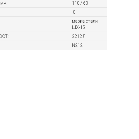
 мм:
110 / 60
0
марка стали
ШХ-15
ОСТ:
2212 Л
N212