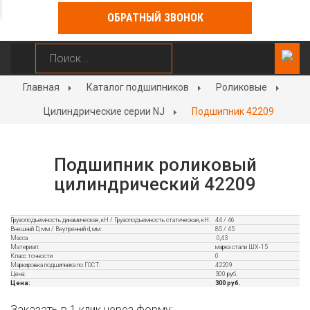
ОБРАТНЫЙ ЗВОНОК
Главная
Каталог подшипников
Роликовые
Цилиндрические серии NJ
Подшипник 42209
Подшипник роликовый
цилиндрический 42209
Грузоподъемность динамическая, кН / Грузоподъемность статическая, кН:
44 / 46
Внешний D, мм / Внутренний d, мм:
85 / 45
Масса
0,43
Материал:
марка стали ШХ-15
Класс точности
0
Маркировка подшипника по ГОСТ:
42209
Цена:
300 руб.
Цена:
300 руб.
Заказать в 1 клик через форму: