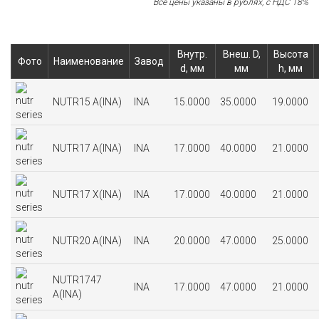
Все цены указаны в рублях, с НДС 18%
Внутр.
Внеш. D,
Высота
Фото
Наименование
Завод
d, мм
мм
h, мм
NUTR15 A(INA)
INA
15.0000
35.0000
19.0000
NUTR17 A(INA)
INA
17.0000
40.0000
21.0000
NUTR17 X(INA)
INA
17.0000
40.0000
21.0000
NUTR20 A(INA)
INA
20.0000
47.0000
25.0000
NUTR1747
INA
17.0000
47.0000
21.0000
A(INA)